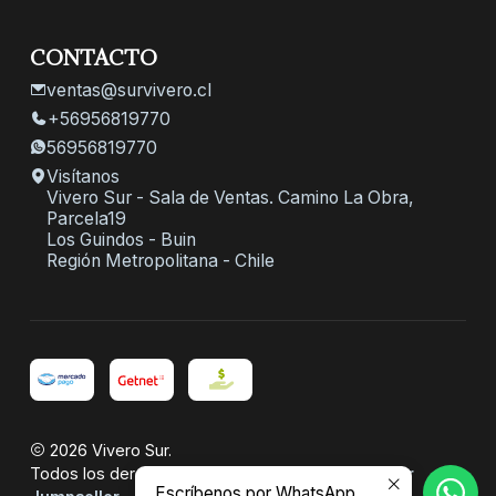
CONTACTO
ventas@survivero.cl
+56956819770
56956819770
Visítanos
Vivero Sur - Sala de Ventas. Camino La Obra,
Parcela19
Los Guindos - Buin
Región Metropolitana - Chile
2026 Vivero Sur.
Todos los derechos reservados.
Desarrollado por
Escríbenos por WhatsApp