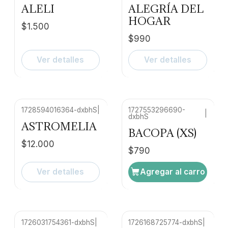
ALELI
ALEGRÍA DEL
HOGAR
$1.500
$990
Ver detalles
Ver detalles
1728594016364-dxbhS
|
1727553296690-
|
dxbhS
No disponible
ASTROMELIA
BACOPA (XS)
$12.000
$790
Ver detalles
Agregar al carro
1726031754361-dxbhS
|
1726168725774-dxbhS
|