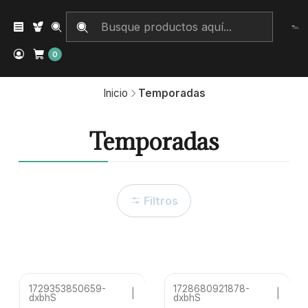
0
Inicio
Temporadas
Temporadas
Filtros
1729353850659-
1728680921878-
|
|
dxbhS
dxbhS
No disponible
No disponible