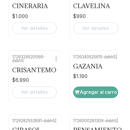
Agotado
No disponible
CINERARIA
CLAVELINA
$1.000
$990
Ver detalles
Ver detalles
1726329520066-
1726340525615-dxbhS
|
|
dxbhS
No disponible
GAZANIA
CRISANTEMO
$1.190
$6.990
Ver detalles
Agregar al carro
1729282552891-dxbhS
|
1726000281309-dxbhS
|
No disponible
Agotado