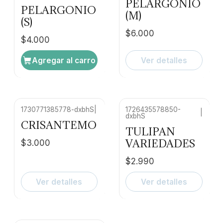
PELARGONIO
PELARGONIO
(M)
(S)
$6.000
$4.000
Agregar al carro
Ver detalles
1730771385778-dxbhS
|
1726435578850-
|
dxbhS
Agotado
No disponible
CRISANTEMO
TULIPAN
VARIEDADES
$3.000
$2.990
Ver detalles
Ver detalles