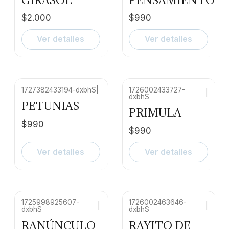
GIRASOL
PENSAMIENTO
$2.000
$990
Ver detalles
Ver detalles
1727382433194-dxbhS
|
1726002433727-
|
dxbhS
No disponible
No disponible
PETUNIAS
PRIMULA
$990
$990
Ver detalles
Ver detalles
1725998925607-
1726002463646-
|
|
dxbhS
dxbhS
No disponible
RANÚNCULO
RAYITO DE