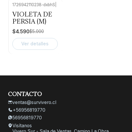
1726942110238-dxbhS
|
-8% OFF
VIOLETA DE
No disponible
PERSIA (M)
$4.590
$5.000
Ver detalles
CONTACTO
ventas@survivero.cl
+56956819770
56956819770
Visítanos
Vivero Sur - Sala de Ventas. Camino La Obra,