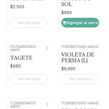
SOL
$2.500
$990
Ver detalles
Agregar al carro
1727549552903-
1726266172464-dxbhS
|
|
dxbhS
No disponible
No disponible
VIOLETA DE
TAGETE
PERSIA (L)
$990
$6.990
Ver detalles
Ver detalles
1729368094310-
1729108570053-dxbhS
|
|
dxbhS
No disponible