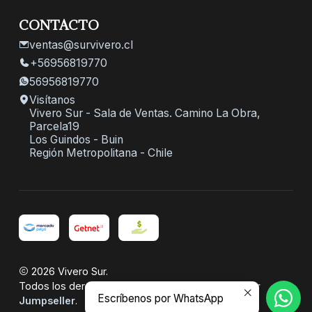
CONTACTO
ventas@survivero.cl
+56956819770
56956819770
Visítanos
Vivero Sur - Sala de Ventas. Camino La Obra,
Parcela19
Los Guindos - Buin
Región Metropolitana - Chile
2026 Vivero Sur.
Todos los derechos reservados.
Desarrollado por
Escríbenos por WhatsApp
Jumpseller
.