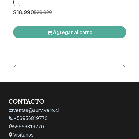
(L)
$18.990
$20.990
Agregar al carro
CONTACTO
ventas@survivero.cl
+56956819770
56956819770
Visítanos