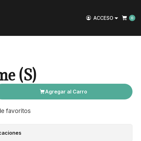
ACCESO
0
e (S)
Agregar al Carro
de favoritos
caciones