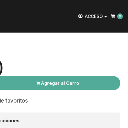
ACCESO
0
)
Agregar al Carro
de favoritos
caciones