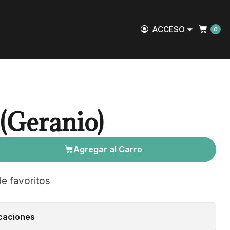
ACCESO
0
(Geranio)
Agregar al Carro
de favoritos
caciones