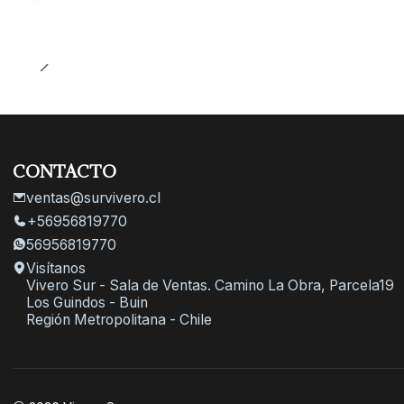
CONTACTO
ventas@survivero.cl
+56956819770
56956819770
Visítanos
Vivero Sur - Sala de Ventas. Camino La Obra, Parcela19
Los Guindos - Buin
Región Metropolitana - Chile