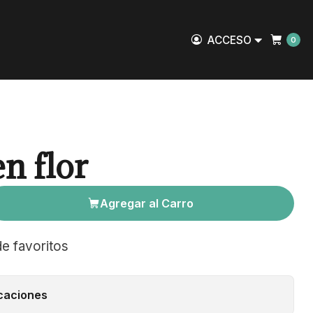
ACCESO
0
n flor
Agregar al Carro
de favoritos
caciones