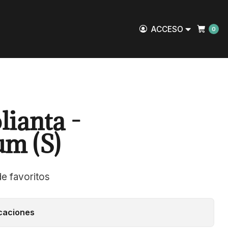
ACCESO
0
lianta -
um (S)
de favoritos
caciones