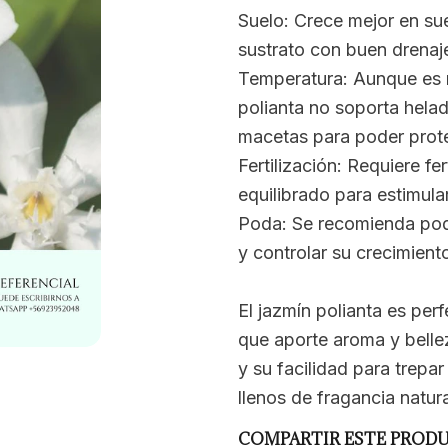
Suelo: Crece mejor en su
sustrato con buen drenaj
Temperatura: Aunque es r
polianta no soporta helada
macetas para poder prote
Fertilización: Requiere f
equilibrado para estimular
Poda: Se recomienda poda
y controlar su crecimient
El jazmín polianta es pe
que aporte aroma y belle
y su facilidad para trepa
llenos de fragancia natura
COMPARTIR ESTE PROD