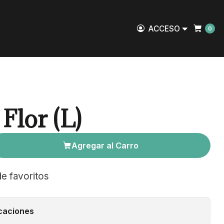
ACCESO
0
Flor (L)
Agregar al Carro
de favoritos
caciones