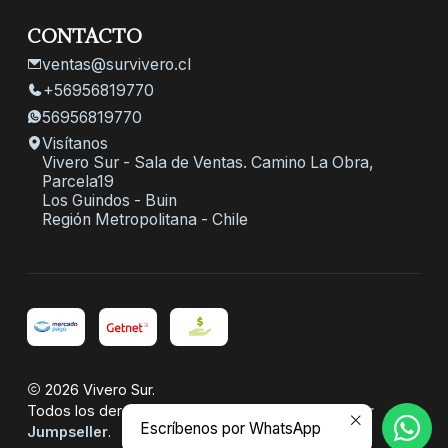
CONTACTO
ventas@survivero.cl
+56956819770
56956819770
Visítanos
Vivero Sur - Sala de Ventas. Camino La Obra,
Parcela19
Los Guindos - Buin
Región Metropolitana - Chile
2026 Vivero Sur.
Todos los derechos reservados.
Desarrollado por
Escríbenos por WhatsApp
Jumpseller
.