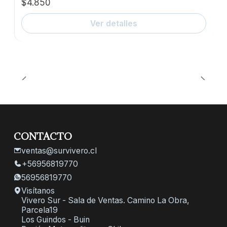
$4.850
Ver detalles
CONTACTO
ventas@survivero.cl
+56956819770
56956819770
Visítanos
Vivero Sur - Sala de Ventas. Camino La Obra,
Parcela19
Los Guindos - Buin