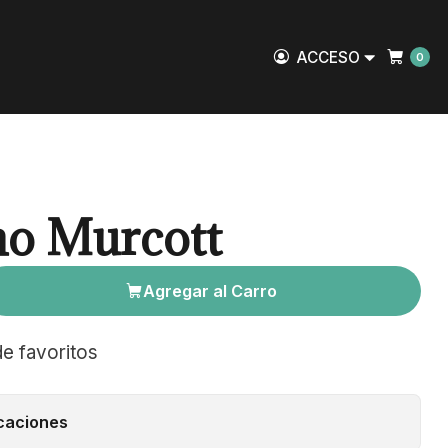
ACCESO
0
o Murcott
Agregar al Carro
de favoritos
caciones