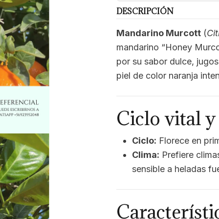
DESCRIPCIÓN
Mandarino Murcott
(
Cit
mandarino “Honey Murcot
por su sabor dulce, jugo
piel de color naranja inte
Ciclo vital 
Ciclo:
Florece en prim
Clima:
Prefiere clima
sensible a heladas fue
Característi