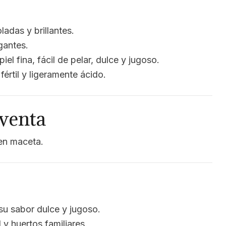
adas y brillantes.
gantes.
el fina, fácil de pelar, dulce y jugoso.
értil y ligeramente ácido.
venta
 en maceta.
s
u sabor dulce y jugoso.
y huertos familiares.