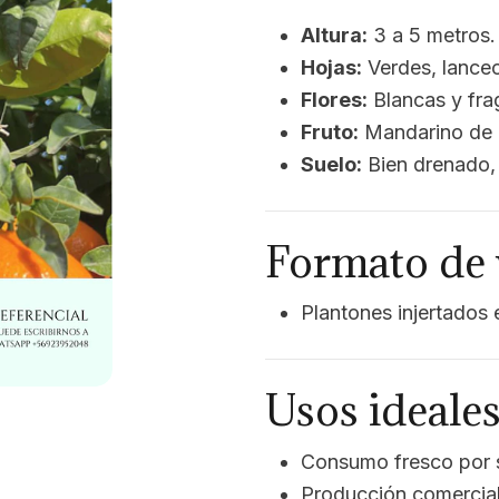
Altura:
3 a 5 metros.
Hojas:
Verdes, lanceol
Flores:
Blancas y fra
Fruto:
Mandarino de pi
Suelo:
Bien drenado, f
Formato de 
Plantones injertados
Usos ideale
Consumo fresco por s
Producción comercial 