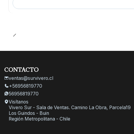
CONTACTO
ventas@survivero.cl
+56956819770
56956819770
Visítanos
Vivero Sur - Sala de Ventas. Camino La Obra, Parcela19
Los Guindos - Buin
Región Metropolitana - Chile