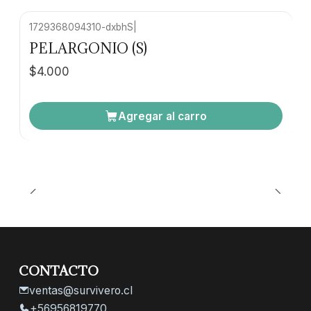
1729368094310-dxbhS
|
PELARGONIO (S)
$4.000
Agregar al carro
CONTACTO
ventas@survivero.cl
+56956819770