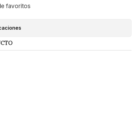
de favoritos
caciones
UCTO