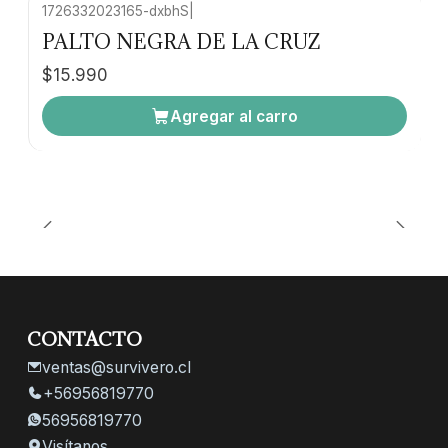
1726332023165-dxbhS
|
PALTO NEGRA DE LA CRUZ
$15.990
Agregar al carro
CONTACTO
ventas@survivero.cl
+56956819770
56956819770
Visítanos