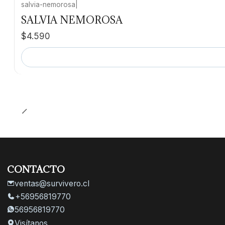
salvia-nemorosa
|
Agotado
SALVIA NEMOROSA
$4.590
CONTACTO
ventas@survivero.cl
+56956819770
56956819770
Visítanos