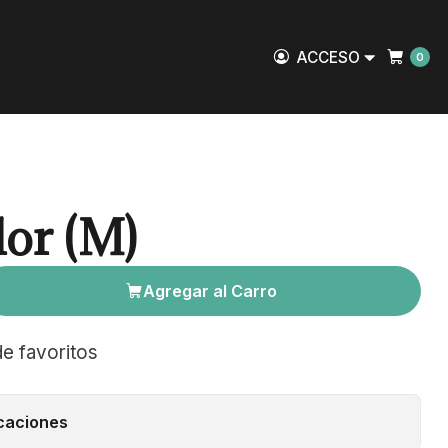
ACCESO
0
lor (M)
Agregar al Carro
de favoritos
caciones