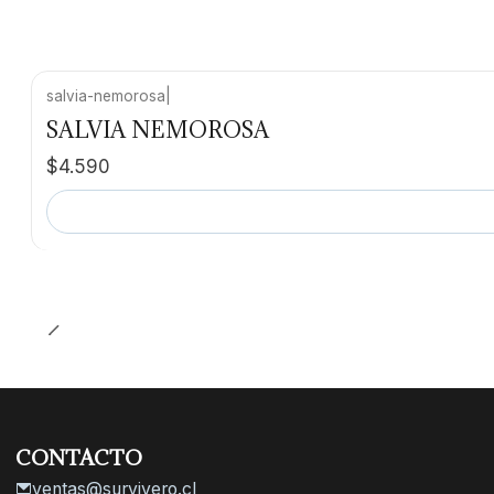
salvia-nemorosa
|
Agotado
SALVIA NEMOROSA
$4.590
CONTACTO
ventas@survivero.cl