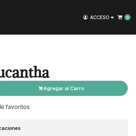
ACCESO
0
ucantha
Agregar al Carro
de favoritos
caciones