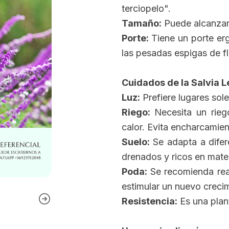
terciopelo".
Tamaño:
Puede alcanzar u
Porte:
Tiene un porte erg
las pesadas espigas de fl
Cuidados de la Salvia 
Luz:
Prefiere lugares sol
Riego:
Necesita un riego
calor. Evita encharcamien
Suelo:
Se adapta a difere
drenados y ricos en mater
Poda:
Se recomienda real
estimular un nuevo creci
Resistencia:
Es una plant