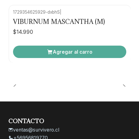
1729354625929-dxbhS
|
VIBURNUM MASCANTHA (M)
$14.990
Agregar al carro
CONTACTO
ventas@survivero.cl
+56956819770