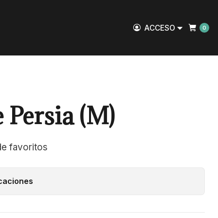
ACCESO
0
e Persia (M)
de favoritos
caciones