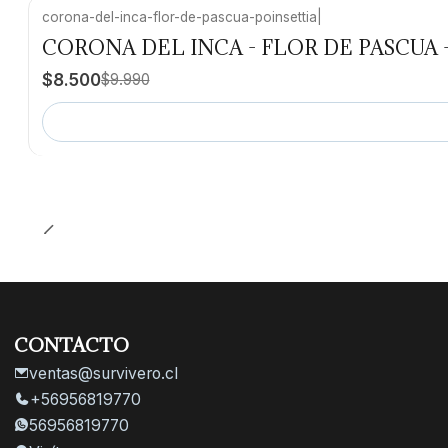
corona-del-inca-flor-de-pascua-poinsettia
|
-15% OFF
CORONA DEL INCA - FLOR DE PASCUA 
Agotado
$8.500
$9.990
CONTACTO
ventas@survivero.cl
+56956819770
56956819770