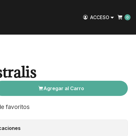
ACCESO
0
tralis
Agregar al Carro
de favoritos
caciones