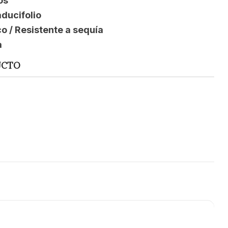
os
ducifolio
o / Resistente a sequía
a
UCTO