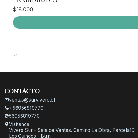
$18.000
CONTACTO
ventas@survivero.cl
+56956819770
56956819770
Visítanos
Vivero Sur - Sala de Ventas. Camino La Obra, Parcela19
Los Guindos - Buin