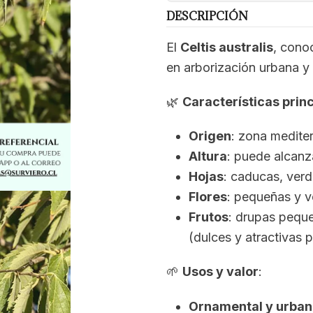
DESCRIPCIÓN
El
Celtis australis
, con
en arborización urbana y
🌿
Características prin
Origen
: zona medite
Altura
: puede alcanz
Hojas
: caducas, verd
Flores
: pequeñas y v
Frutos
: drupas peque
(dulces y atractivas 
🌱
Usos y valor
:
Ornamental y urban