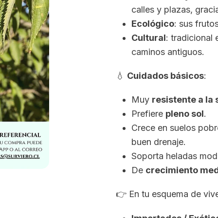
calles y plazas, grac
Ecológico
: sus frut
Cultural
: tradicional
caminos antiguos.
💧
Cuidados básicos
:
Muy
resistente a la
Prefiere
pleno sol
.
Crece en suelos pobr
buen drenaje.
Soporta heladas mod
De
crecimiento med
👉 En tu esquema de viver