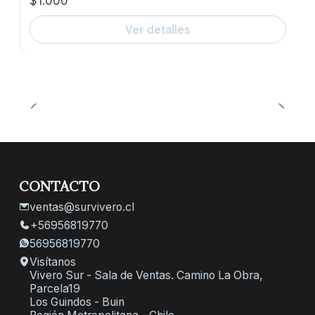
$1.000
Ver detalles
CONTACTO
ventas@survivero.cl
+56956819770
56956819770
Visítanos
Vivero Sur - Sala de Ventas. Camino La Obra,
Parcela19
Los Guindos - Buin