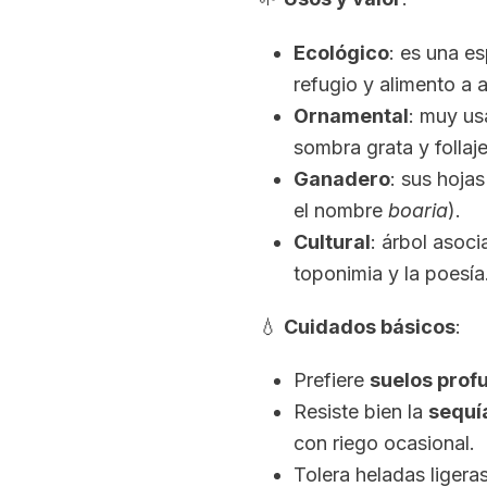
Ecológico
: es una es
refugio y alimento a 
Ornamental
: muy us
sombra grata y follaje
Ganadero
: sus hoja
el nombre
boaria
).
Cultural
: árbol asoci
toponimia y la poesía
💧
Cuidados básicos
:
Prefiere
suelos prof
Resiste bien la
sequí
con riego ocasional.
Tolera heladas ligeras