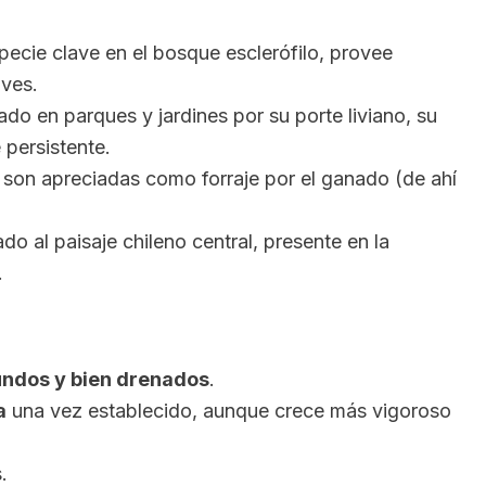
pecie clave en el bosque esclerófilo, provee
aves.
ado en parques y jardines por su porte liviano, su
 persistente.
s son apreciadas como forraje por el ganado (de ahí
ado al paisaje chileno central, presente en la
.
undos y bien drenados
.
a
una vez establecido, aunque crece más vigoroso
.