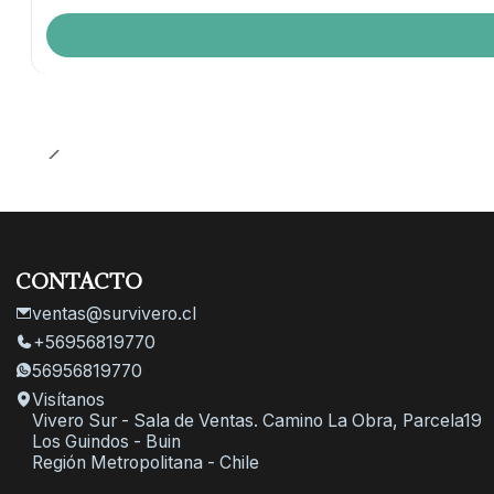
CONTACTO
ventas@survivero.cl
+56956819770
56956819770
Visítanos
Vivero Sur - Sala de Ventas. Camino La Obra, Parcela19
Los Guindos - Buin
Región Metropolitana - Chile