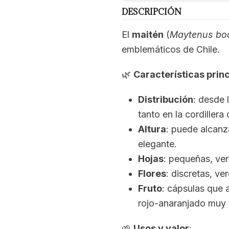
DESCRIPCIÓN
El
maitén
(
Maytenus boa
emblemáticos de Chile.
🌿
Características prin
Distribución
: desde 
tanto en la cordillera
Altura
: puede alcanz
elegante.
Hojas
: pequeñas, ver
Flores
: discretas, v
Fruto
: cápsulas que a
rojo-anaranjado muy 
🌱
Usos y valor
: