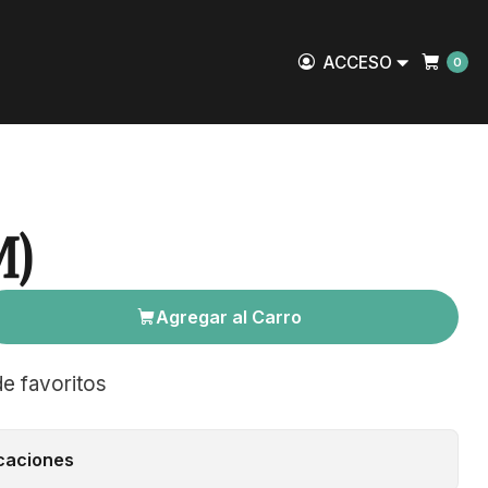
ACCESO
0
M)
Agregar al Carro
de favoritos
caciones