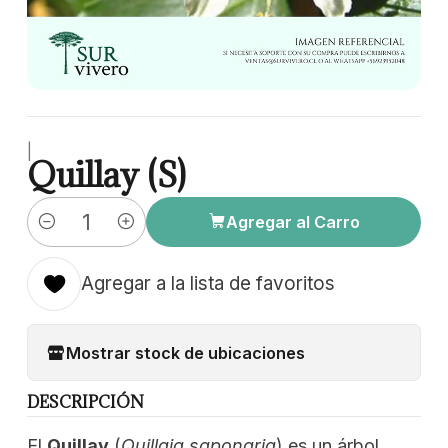
|
Quillay (S)
Agregar al Carro
Cantidad
Agregar a la lista de favoritos
Mostrar stock de ubicaciones
DESCRIPCIÓN
El
Quillay
(
Quillaja saponaria
) es un árbol