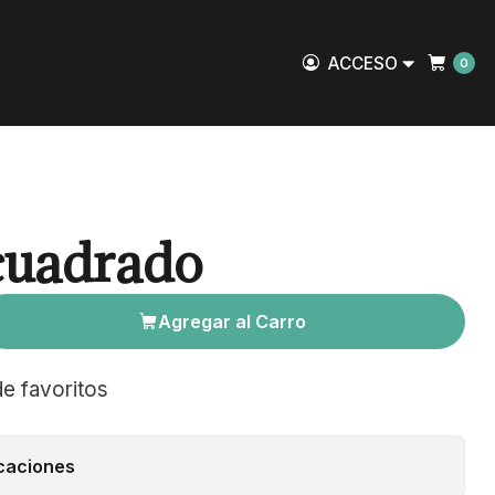
ACCESO
0
cuadrado
Agregar al Carro
de favoritos
caciones